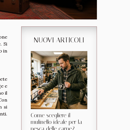
ione
NUOVI ARTICOLI
. Si
o in
ete
ge e
o il
 Con
n si
nti.
Come scegliere il
mulinello ideale per la
pesca delle carpe?