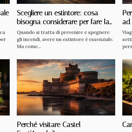
Scegliere un estintore: cosa
Per
eale
bisogna considerare per fare la
ad
scelta migliore ?
Quando si tratta di prevenire e spegnere
Viag
sca
gli incendi, avere un estintore è essenziale.
sett
per
Ma come...
pers
Perché visitare Castel
Can