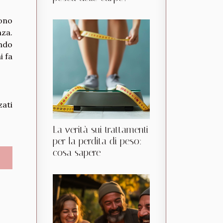
sono
nza.
ando
i fa
zati
La verità sui trattamenti
per la perdita di peso:
cosa sapere