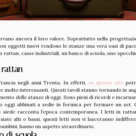
ervano ancora il loro valore. Soprattutto nella progettaz
con oggetti nuovi rendono le stanze una vera oasi di pace
in rattan, casse industriali, un banco di scuola, uno specchi
 rattan
Francia negli anni Trenta. In effetti,
su questo sito
potr
age molto interessanti. Questi tavoli stanno tornando in au
ento delle stanze di oggi. Sono pieni di ricordi e incarnan
no oggi abbinati a sedie in formica per formare un set.
i siede racconta l’epoca contemporanea. I letti in ratta
siate alti o bassi, questi letti non vi lasceranno indiffere
 bambini, hanno un aspetto straordinario.
o di scuola